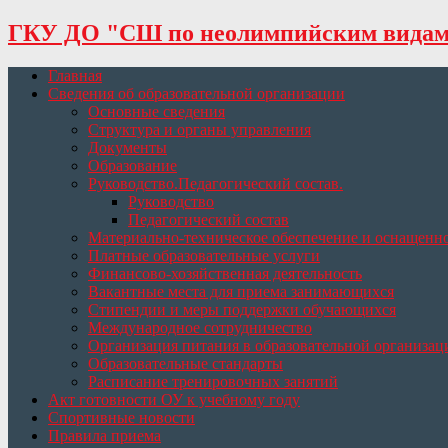
ГКУ ДО "СШ по неолимпийским видам 
Главная
Сведения об образовательной организации
Основные сведения
Структура и органы управления
Документы
Образование
Руководство.Педагогический состав.
Руководство
Педагогический состав
Материально-техническое обеспечение и оснащеннос
Платные образовательные услуги
Финансово-хозяйственная деятельность
Вакантные места для приема занимающихся
Стипендии и меры поддержки обучающихся
Международное сотрудничество
Организация питания в образовательной организац
Образовательные стандарты
Расписание тренировочных занятий
Акт готовности ОУ к учебному году
Спортивные новости
Правила приема