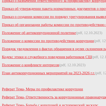
Приказ о назначении ответственного за профилактику коррупц
Приказ об утверждении пакета нормативных документов о пр
Приказ о создании комиссии по порядку урегулирования выяв
Приказ об организации работы комиссии по противодействию
Положение об антикоррупционной политике
(pdf, 12.10.2023)
Положение о комиссии по противодействию коррупции
(pdf, 1
Порядок уведомления о фактах обращения в целях склонения
Кодекс этики и служебного поведения работников СШ
(pdf, 12.
Положение о конфликте интересов
(pdf, 12.10.2023)
План антикоррупционных мероприятий на 2023-2026 г.г.
(pdf, 1
Реферат Тема- Меры по профилактике коррупции
Реферат Тема- Ответственность за коррупционные правонаруш
Реферат Тема- Борьба с корупцией и исторический экскурс