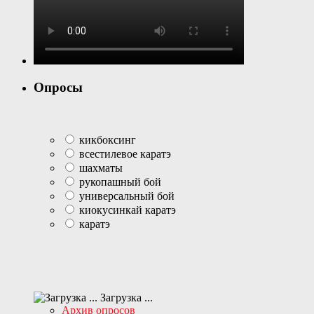
Опросы
кикбоксинг
всестилевое каратэ
шахматы
рукопашный бой
универсальный бой
киокусинкай каратэ
каратэ
Загрузка ...
Архив опросов