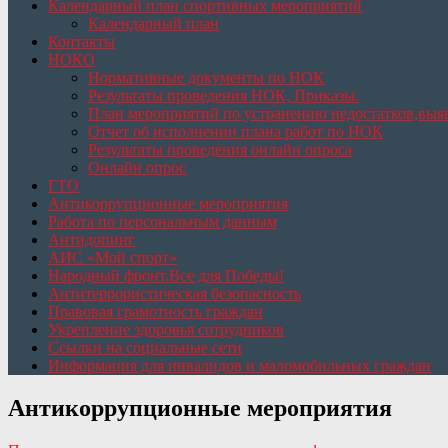
Календарный план спортивных мероприятий
Календарный план
Контакты
НОКО
Нормативные документы по НОК
Результаты проведения НОК, Приказы.
План мероприятий по устранению недостатков,вы
Отчет об исполнении плана работ по НОК
Результаты проведения онлайн опроса
Онлайн опрос
ГТО
Антикоррупционные мероприятия
Работа по персональным данным
Антидопинг
АИС «Мой спорт»
Народный фронт.Все для Победы!
Антитеррористическая безопасность
Правовая грамотность граждан
Укрепление здоровья сотрудников
Ссылки на социальные сети
Информация для инвалидов и маломобильных граждан
Антикоррупционные мероприятия