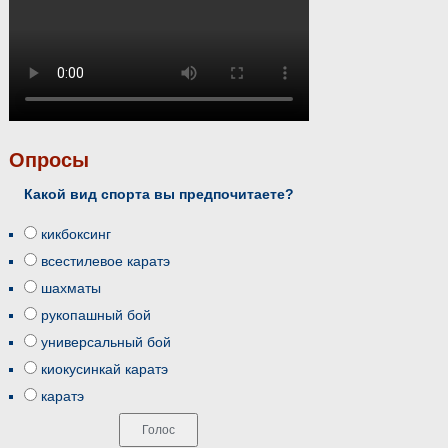
Опросы
Какой вид спорта вы предпочитаете?
кикбоксинг
всестилевое каратэ
шахматы
рукопашный бой
универсальный бой
киокусинкай каратэ
каратэ