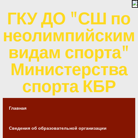
ГКУ ДО "СШ по
неолимпийским
видам спорта"
Министерства
спорта КБР
Главная
Сведения об образовательной организации