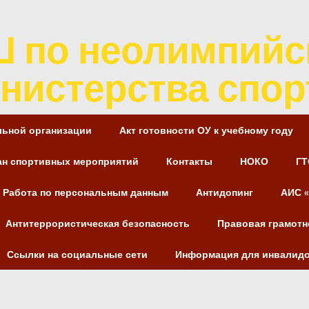
Ш по неолимпийс
нистерства спор
льной организации
Акт готовности ОУ к учебному году
ан спортивных мероприятий
Контакты
НОКО
ГТ
Работа по персональным данным
Антидопинг
АИС «
Антитеррористическая безопасность
Правовая грамотн
Ссылки на социальные сети
Информация для инвалидо