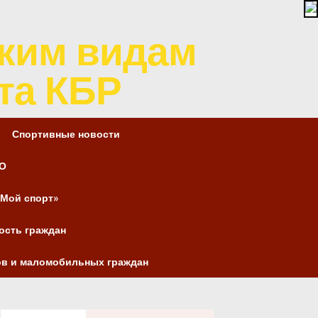
ким видам
та КБР
Спортивные новости
О
Мой спорт»
ость граждан
в и маломобильных граждан