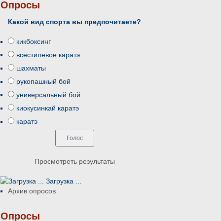
Опросы
Какой вид спорта вы предпочитаете?
кикбоксинг
всестилевое каратэ
шахматы
рукопашный бой
универсальный бой
киокусинкай каратэ
каратэ
Просмотреть результаты
Загрузка ...
Архив опросов
Опросы